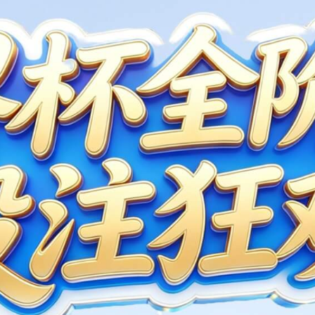
收
酷游九州官网-小米SU7改款12大升级
酷
点曝光！全系车型涨价1万元？
量
2025-11-26
|
新闻中心
20