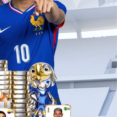
PB级存储扩展、高性能数据读写与绿色节能等特
R222 2U单路入门级服务器
 9bet R222 入门级通用服务器是酷游九州官网
鹏基础硬件推出的新一代基础算力设备。其具备
、低功耗与易维护等特性。