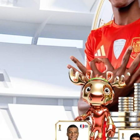
基于鲲鹏基础硬件推
效能计算、安全可靠
9bet R2240/
酷游九州官网 9bet R
游九州官网数码基于
算平台。其具备高效
友情链接
酷游九州官网数码集团
DCN