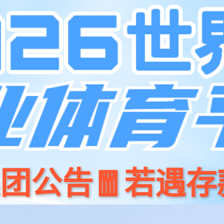
中心
产品
服务
生态合作
行业应用
认证培训
联系我们
体系，围绕政务、医疗、教育等行业提供安全可靠的海