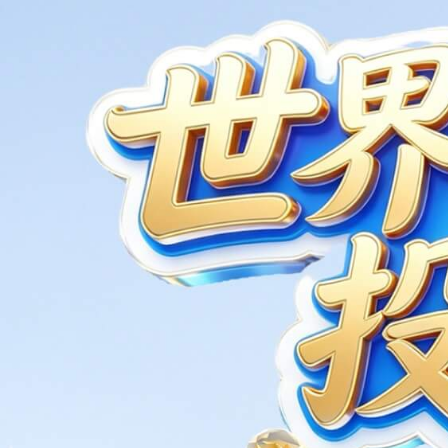
数据计算产品
终端产品
9bet数
AI算力系列
通用算力系列
9bet R522 
酷游九州官网 9bet
于鲲鹏基础硬件推出
能计算、多元扩展、