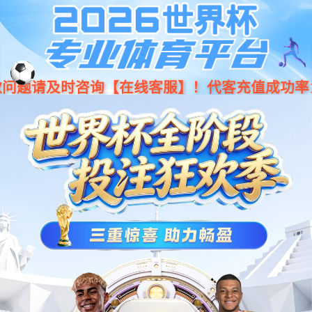
产品
产品