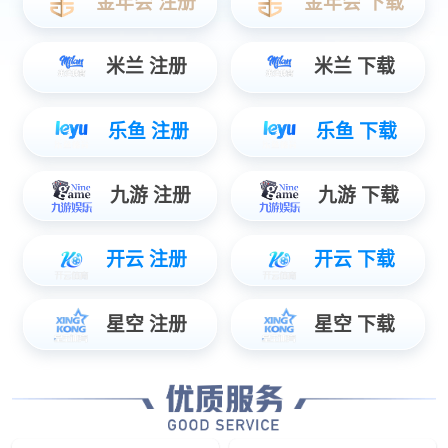
9bet数据通信产品
数据中心交换机
园区交换机
无线产品