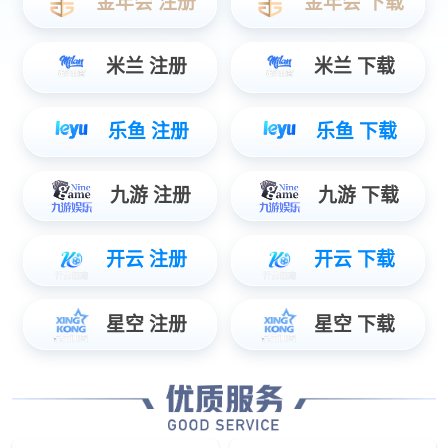
类数据会在您使用我们的网站、产品或服务，以及与我们互动时由您直接提
交给我们，例如，当您创建酷游九州官网数码账户或联系我们获得支持时；
或者我们通过记录您如何与我们的网站、产品或服务交互而获得，例如，通
过Cookie等技术，或者从您设备上运行的软件接收使用数据。在法律允许的
情况下，我们还会从公用和商用第三方来源获取有关数据。我们收集的数据
取决于您与酷游九州官网数码互动的方式，包括访问的网站或者使用的产品
和服务等，包括姓名、性别、企业名称、职位、地址、电子邮箱、电话号
码、登录信息（账号和密码）、照片、证件信息等。我们还收集您提供给我
们的信息和您发给我们的消息内容，例如您输入的查询信息或您为了获得客
服支持而提供的问题或信息。 您在使用酷游九州官网数码产品或服务时，可
能需要提供您的个人数据。在某些情况下，您可以选择不向酷游九州官网数
码提供个人数据，但如果您选择不提供，酷游九州官网数码可能无法为您提
供相关产品或服务，也无法回应或解决您所遇到的问题。
我们可能将您的个人数据用于以下目的：
(a) 创建账户。