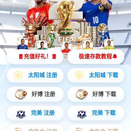
提供的通知中发布。
我们制定本政策的目的在于帮助您了解以下内容：
1.酷游九州官网数码如何收集和使用您的个人数据
2.酷游九州官网数码如何使用 Cookie 和同类技术
3.酷游九州官网数码如何披露您的个人数据
4.如何访问或修改您的个人数据
5.酷游九州官网数码如何保护您的个人数据
6.酷游九州官网数码如何处理儿童的个人数据
7.第三方提供商及其服务
8.个人信息泄露的通知
9.本政策如何更新
10.如何联系酷游九州官网数码
1. 酷游九州官网数码如何收集和使用您的个人数据
个人数据是指单独使用或结合其他信息使用时能够确定个人身份的信息。此