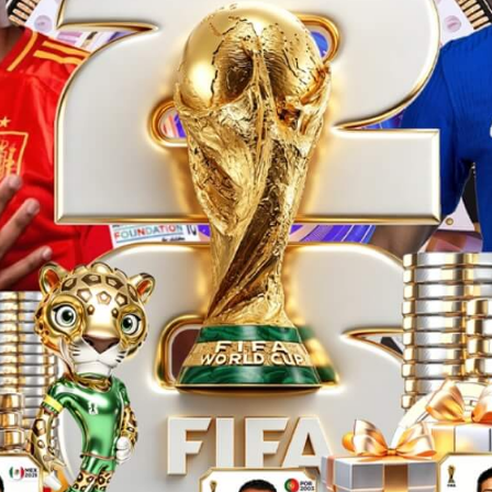
bet R522 直通硬盘速率慢问题总结
-11-15
增内存条无法识别问题分析总结
-11-15
3
4
5
?