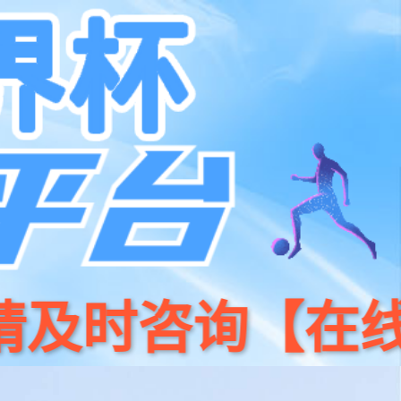
登录
自助服务