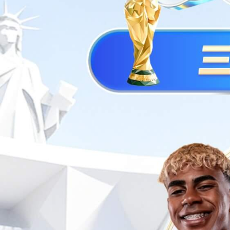
M
2024
9
2024
9b
2024
9b
2024
9b
2024