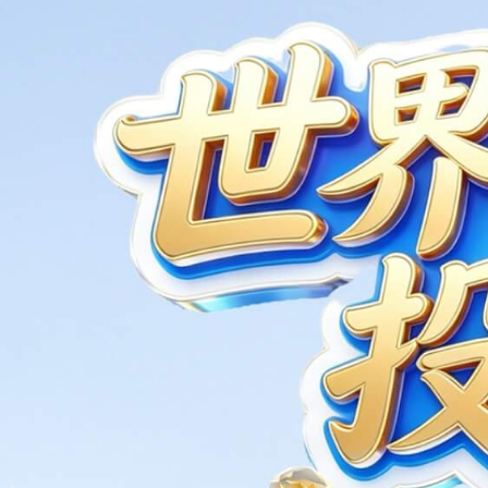
9b
2024
服
2024
9b
2024
9
2024
B
2024