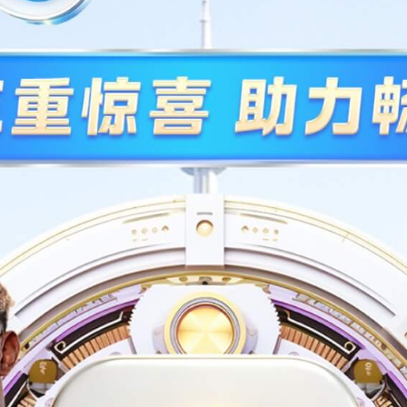
ellanox网卡驱动固件升级案例
-11-15
bet R2260服务器宕机问题分析
-11-15
et R722 配置RAID异常问题总结
-11-15
et R722 服务器安装CentOS 8.2后登陆界面花屏
-11-15
et R522 RAID卡异响问题分析
-11-15