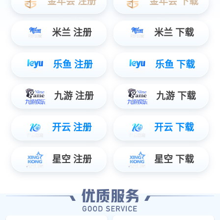
技能竞赛
当前国家大力推进信息技术应用创新，在CPU、操作系统、中间件、
数据库等方向已逐步形成完整的生态体系。基于信息技术应用创新的
业务系统从前期试点转入了生产环境，逐步承载核心业务，伴随着带
来了一系列的安全问题。
查看详情
友情链接
酷游九州官网数码集团
DCN
客户服务热线
7X24小时服务热线