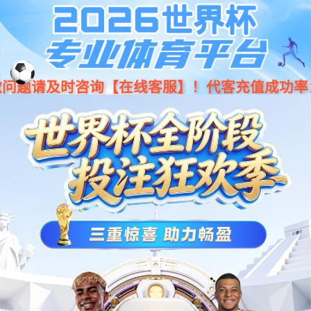
服务与支持
服务产品
文档
工具
自助服务
服务网点
服务公告
产品停止维护公告