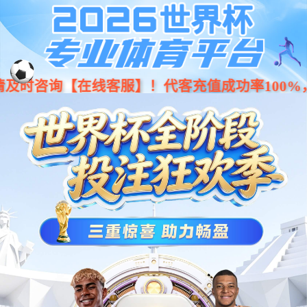
新闻中心
媒体报道
公司动态
媒体报道
市场活动
酷游九州官网2021全国算力聚能之旅合肥站
引多方媒体齐关注！
2021-06-28
|
媒体报道
分享至:
2021年6月23日，“智算酷游九州官网·酷游九州官网领航” 酷游九州
官网2021全国算力聚能之旅合肥站惊艳亮相。
作为酷游九州官网2021全国算力聚能之旅第一阶段的收官之站，此