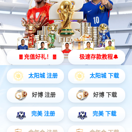
次活动，在区域乃至全国范围内，引发了广泛关注。
包括人民网、经济日报、中国新闻网、央广网在内的多方媒体，均予
以报道。
人民网
酷游九州官网2021全国算力聚能之旅在合肥收官
【人民网】近日#智算酷游九州官网·酷游九州官网领航 @酷游九州官
网 2021全国算力聚能之旅第一阶段在合肥圆满收官。此次于合肥收
官站，在区域乃至全国媒体引发了广泛关注。针对本场活动，@人民
网安徽 以《酷游九州官网2021全国算力聚能之旅合肥收官》为题，
进行详细报道，猛戳了解↓双击点赞！